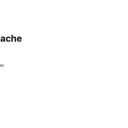
rache
er.